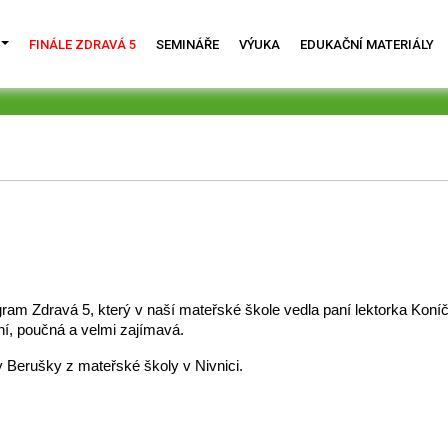
FINÁLE ZDRAVÁ 5
SEMINÁŘE
VÝUKA
EDUKAČNÍ MATERIÁLY
am Zdravá 5, který v naší mateřské škole vedla paní lektorka Koníčko
ní, poučná a velmi zajímavá.
dy Berušky z mateřské školy v Nivnici.