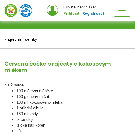
Uživatel nepřihlášen
Přihlásit
Registrovat
< zpět na novinky
Červená čočka s rajčaty a kokosovým
mlékem
Na 2 porce:
100 g červené čočky
100 g cherry rajčat
100 ml kokosového mléka
1 střední cibule
180 ml vody
lžíce oleje
lžička kari koření
sůl