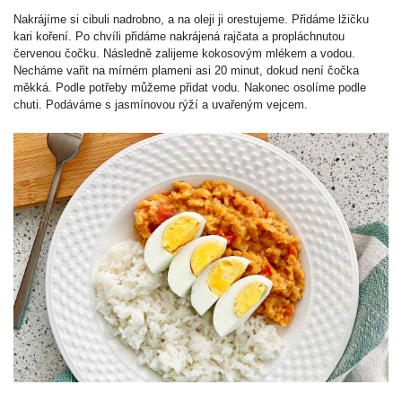
Nakrájíme si cibuli nadrobno, a na oleji ji orestujeme. Přidáme lžičku
kari koření. Po chvíli přidáme nakrájená rajčata a propláchnutou
červenou čočku. Následně zalijeme kokosovým mlékem a vodou.
Necháme vařit na mírném plameni asi 20 minut, dokud není čočka
měkká. Podle potřeby můžeme přidat vodu. Nakonec osolíme podle
chuti. Podáváme s jasmínovou rýží a uvařeným vejcem.