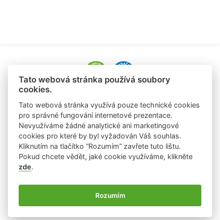
Tato webová stránka používá soubory
cookies.
e-mail: alena.paldusova@albert.cz
Tato webová stránka využívá pouze technické cookies
tel.: +420 720 936 177
pro správné fungování internetové prezentace.
Nevyužíváme žádné analytické ani marketingové
e-mail: laura.sobrova@albert.cz
cookies pro které by byl vyžadován Váš souhlas.
tel: +420 725 824 978
Kliknutím na tlačítko “Rozumím” zavřete tuto lištu.
Pokud chcete vědět, jaké cookie využíváme, klikněte
zde
.
Ochrana osobních údajů
Rozumím
Používání cookies