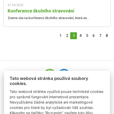
07.04.2026
Konference školního stravování
Zveme vás na konferenci školního stravování, která se...
1
2
3
4
5
6
7
8
Tato webová stránka používá soubory
cookies.
e-mail: alena.paldusova@albert.cz
Tato webová stránka využívá pouze technické cookies
tel.: +420 720 936 177
pro správné fungování internetové prezentace.
Nevyužíváme žádné analytické ani marketingové
e-mail: laura.sobrova@albert.cz
cookies pro které by byl vyžadován Váš souhlas.
tel: +420 725 824 978
Kliknutím na tlačítko “Rozumím” zavřete tuto lištu.