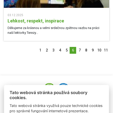
03.12.2025
Lehkost, respekt, inspirace
Děkujeme za krásnou a velmi srdečnou zpětnou vazbu na práci
naší lektorky Terezy...
1
2
3
4
5
6
7
8
9
10
11
Tato webová stránka používá soubory
cookies.
e-mail: alena.paldusova@albert.cz
Tato webová stránka využívá pouze technické cookies
tel.: +420 720 936 177
pro správné fungování internetové prezentace.