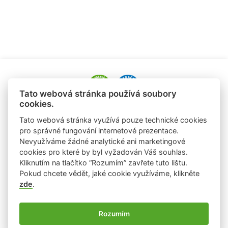
Tato webová stránka používá soubory
cookies.
e-mail: alena.paldusova@albert.cz
Tato webová stránka využívá pouze technické cookies
tel.: +420 720 936 177
pro správné fungování internetové prezentace.
Nevyužíváme žádné analytické ani marketingové
e-mail: laura.sobrova@albert.cz
cookies pro které by byl vyžadován Váš souhlas.
tel: +420 725 824 978
Kliknutím na tlačítko “Rozumím” zavřete tuto lištu.
Pokud chcete vědět, jaké cookie využíváme, klikněte
zde
.
Ochrana osobních údajů
Rozumím
Používání cookies