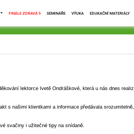
FINÁLE ZDRAVÁ 5
SEMINÁŘE
VÝUKA
EDUKAČNÍ MATERIÁLY
oděkování lektorce Ivetě Ondráškové, která u nás dnes real
t s našimi klientkami a informace předávala srozumitelně, c
 svačiny i užitečné tipy na snídaně. 