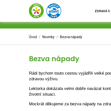
ZDRAVÁ 5
Úvod
Novinky
Bezva nápady
Bezva nápady
Rádi bychom touto cestou vyjádřili velké p
zdravou výživu.
Lektorka dokázala velmi dobře navázat kontak
životní situaci.
Mockrát děkujeme za bezva nápady na zdravé