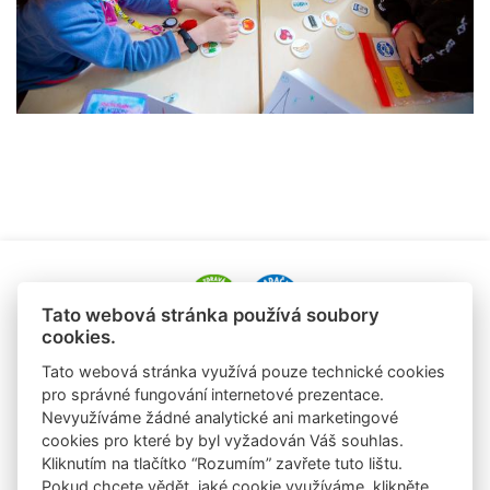
Tato webová stránka používá soubory
cookies.
e-mail: alena.paldusova@albert.cz
Tato webová stránka využívá pouze technické cookies
tel.: +420 720 936 177
pro správné fungování internetové prezentace.
Nevyužíváme žádné analytické ani marketingové
e-mail: laura.sobrova@albert.cz
cookies pro které by byl vyžadován Váš souhlas.
tel: +420 725 824 978
Kliknutím na tlačítko “Rozumím” zavřete tuto lištu.
Pokud chcete vědět, jaké cookie využíváme, klikněte