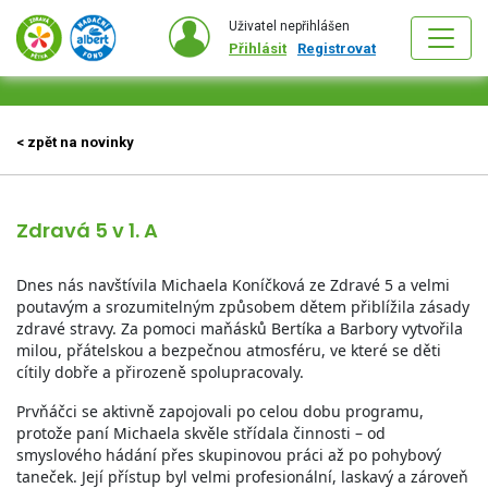
Uživatel nepřihlášen
Přihlásit
Registrovat
< zpět na novinky
Zdravá 5 v 1. A
Dnes nás navštívila Michaela Koníčková ze Zdravé 5 a velmi
poutavým a srozumitelným způsobem dětem přiblížila zásady
zdravé stravy. Za pomoci maňásků Bertíka a Barbory vytvořila
milou, přátelskou a bezpečnou atmosféru, ve které se děti
cítily dobře a přirozeně spolupracovaly.
Prvňáčci se aktivně zapojovali po celou dobu programu,
protože paní Michaela skvěle střídala činnosti – od
smyslového hádání přes skupinovou práci až po pohybový
taneček. Její přístup byl velmi profesionální, laskavý a zároveň