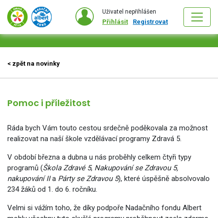
Uživatel nepřihlášen
Přihlásit
Registrovat
< zpět na novinky
Pomoc i příležitost
Ráda bych Vám touto cestou srdečně poděkovala za možnost
realizovat na naší škole vzdělávací programy Zdravá 5.
V období března a dubna u nás proběhly celkem čtyři typy
programů (
Škola Zdravé 5
,
Nakupování se Zdravou 5,
nakupování II
a
Párty se Zdravou 5
), které úspěšně absolvovalo
234 žáků od 1. do 6. ročníku.
Velmi si vážím toho, že díky podpoře Nadačního fondu Albert