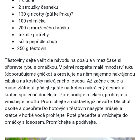
1 cibule
2 stroužky česneku
130 g ricotty (půl kelímku)
?
100 ml mléka
200 g mraženého hrášku
tuk dle potřeby
sůl a pepř dle chuti
250 g těstovin
Těstoviny dejte vařit dle návodu na obalu a v mezičase si
připravte rybu s omáčkou. V pánvi rozpalte malé množství tuku
(doporučujeme ghíčko) a orestujte na něm najemno nakrájenou
cibuli a na kostičky nakrájeného lososa. Až začne cibule a
maso zlátnout, přidejte ještě nadrobno nakrájený česnek a
krátce společně dodělejte. Poté podlijte mlékem, prohřejte a
vmíchejte ricottu. Promíchejte a odstavte, již nevařte. Dle chuti
osolte a opepřete.Do hotových těstovin nasypte hrášek a
krátce v horké vodě prohřejte. Poté přeceďte a vmíchejte do
omáčky s lososem. Promíchejte a podávejte.