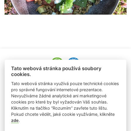
Tato webová stránka používá soubory
cookies.
e-mail: alena.paldusova@albert.cz
Tato webová stránka využívá pouze technické cookies
tel.: +420 720 936 177
pro správné fungování internetové prezentace.
Nevyužíváme žádné analytické ani marketingové
e-mail: laura.sobrova@albert.cz
cookies pro které by byl vyžadován Váš souhlas.
tel: +420 725 824 978
Kliknutím na tlačítko “Rozumím” zavřete tuto lištu.
Pokud chcete vědět, jaké cookie využíváme, klikněte
zde
.