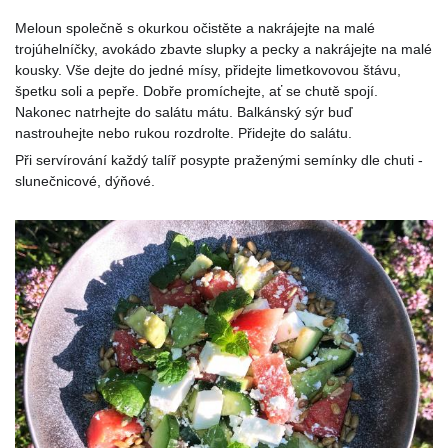
Meloun společně s okurkou očistěte a nakrájejte na malé
trojúhelníčky, avokádo zbavte slupky a pecky a nakrájejte na malé
kousky. Vše dejte do jedné mísy, přidejte limetkovovou štávu,
špetku soli a pepře. Dobře promíchejte, ať se chutě spojí.
Nakonec natrhejte do salátu mátu. Balkánský sýr buď
nastrouhejte nebo rukou rozdrolte. Přidejte do salátu.
Při servírování každý talíř posypte praženými semínky dle chuti -
slunečnicové, dýňové.