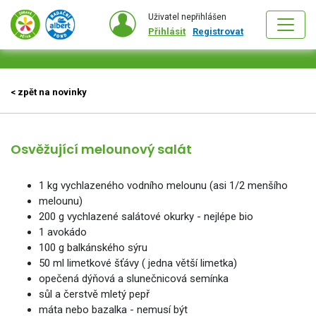
Uživatel nepřihlášen
Přihlásit
Registrovat
< zpět na novinky
Osvěžující melounový salát
1 kg vychlazeného vodního melounu (asi 1/2 menšího
melounu)
200 g vychlazené salátové okurky - nejlépe bio
1 avokádo
100 g balkánského sýru
50 ml limetkové šťávy ( jedna větší limetka)
opečená dýňová a slunečnicová semínka
sůl a čerstvě mletý pepř
máta nebo bazalka - nemusí být