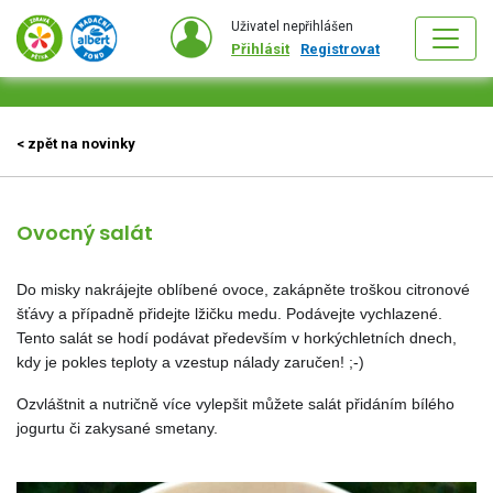
Uživatel nepřihlášen
Přihlásit
Registrovat
< zpět na novinky
Ovocný salát
Do misky nakrájejte oblíbené ovoce, zakápněte troškou citronové
šťávy a případně přidejte lžičku medu. Podávejte vychlazené
.
Tento salát se hodí podávat především v horkýchletních dnech,
kdy je pokles teploty a vzestup nálady zaručen! ;-)
Ozvláštnit a nutričně více vylepšit můžete salát přidáním bílého
jogurtu či zakysané smetany.