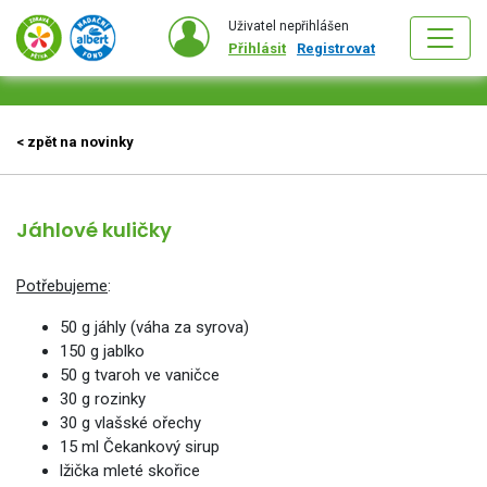
Uživatel nepřihlášen
Přihlásit
Registrovat
< zpět na novinky
Jáhlové kuličky
Potřebujeme
:
50 g jáhly (váha za syrova)
150 g jablko
50 g tvaroh ve vaničce
30 g rozinky
30 g vlašské ořechy
15 ml Čekankový sirup
lžička mleté skořice