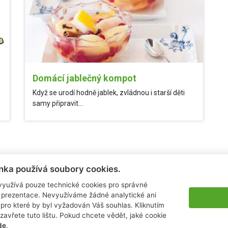
Domácí jablečný kompot
Když se urodí hodně jablek, zvládnou i starší děti
samy připravit...
nka používá soubory cookies.
využívá pouze technické cookies pro správné
 prezentace. Nevyužíváme žádné analytické ani
pro které by byl vyžadován Váš souhlas. Kliknutím
zavřete tuto lištu. Pokud chcete vědět, jaké cookie
ova@albert.cz
e-mail: laura.sobrova@albert.cz
de
.