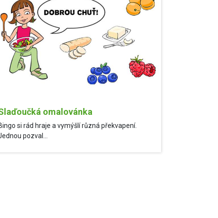
Slaďoučká omalovánka
Bingo si rád hraje a vymýšlí různá překvapení.
Jednou pozval...