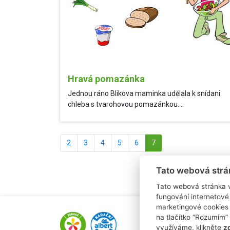
Hravá pomazánka
Jednou ráno Blikova maminka udělala k snídani
chleba s tvarohovou pomazánkou....
2
3
4
5
6
7
Tato webová strá
Tato webová stránka 
fungování internetové
marketingové cookies 
na tlačítko “Rozumím” 
e-mail: alena.paldus
využíváme, klikněte
z