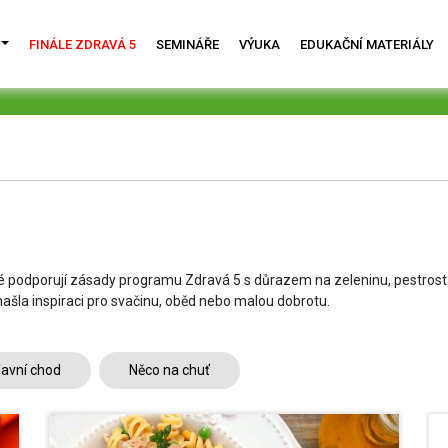
FINÁLE ZDRAVÁ 5
SEMINÁŘE
VÝUKA
EDUKAČNÍ MATERIÁLY
ré podporují zásady programu Zdravá 5 s důrazem na zeleninu, pestrost
 našla inspiraci pro svačinu, oběd nebo malou dobrotu.
lavní chod
Něco na chuť