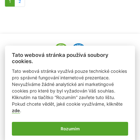
1
2
Tato webová stránka používá soubory
cookies.
e-mail: alena.paldusova@albert.cz
Tato webová stránka využívá pouze technické cookies
tel.: +420 720 936 177
pro správné fungování internetové prezentace.
Nevyužíváme žádné analytické ani marketingové
e-mail: laura.sobrova@albert.cz
cookies pro které by byl vyžadován Váš souhlas.
tel: +420 725 824 978
Kliknutím na tlačítko “Rozumím” zavřete tuto lištu.
Pokud chcete vědět, jaké cookie využíváme, klikněte
zde
.
Ochrana osobních údajů
Rozumím
Používání cookies