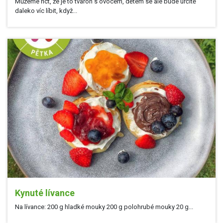
Můžeme říct, že je to tvaroh s ovocem, dětem se ale bude určitě
daleko víc líbit, když...
Kynuté lívance
Na lívance: 200 g hladké mouky 200 g polohrubé mouky 20 g...