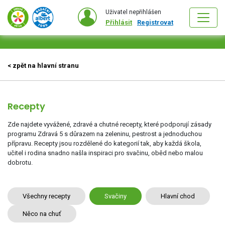
Uživatel nepřihlášen
Přihlásit
Registrovat
< zpět na hlavní stranu
Recepty
Zde najdete vyvážené, zdravé a chutné recepty, které podporují zásady
programu Zdravá 5 s důrazem na zeleninu, pestrost a jednoduchou
přípravu. Recepty jsou rozdělené do kategorií tak, aby každá škola,
učitel i rodina snadno našla inspiraci pro svačinu, oběd nebo malou
dobrotu.
Všechny recepty
Svačiny
Hlavní chod
Něco na chuť